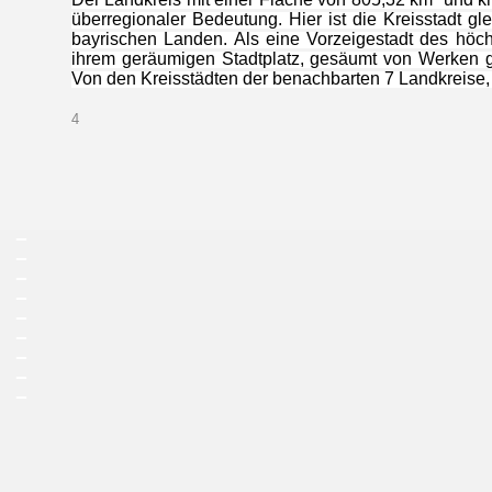
überregionaler Bedeutung. Hier ist die Kreisstadt g
bayrischen Landen. Als eine Vorzeigestadt des höch
ihrem geräumigen Stadtplatz, gesäumt von Werken g
Von den Kreisstädten der benachbarten 7 Landkreise, 
4
_
_
_
_
_
_
_
_
_
Kloster Au am Inn in