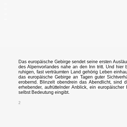
_
_
_
_
Haigerloh im Hügella
Das europäische Gebirge sendet seine ersten Ausläuf
des Alpenvorlandes nahe an den Inn tritt. Und hier b
ruhigen, fast verträumten Land gehörig Leben einhauc
das europäische Gebirge an Tagen guter Sichtverhä
erobernd. Blinzelt obendrein das Abendlicht, sind d
erhebender, aufrüttelnder Anblick, ein europäische
selbst Bedeutung eingibt.
2