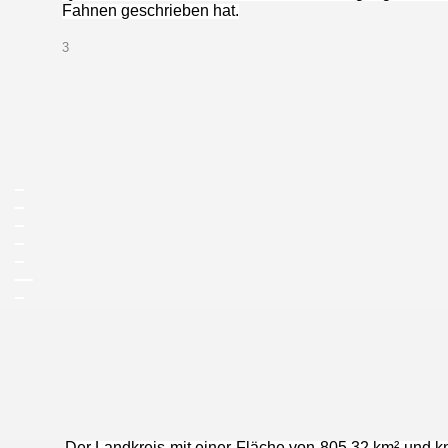
Fahnen geschrieben hat.
3
_
_
_
_
_
__
_
Kirchbrunn im Hügell
Der Landkreis mit einer Fläche von 805,32 km² und 