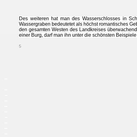
Des weiteren hat man des Wasserschlosses in Sch
Wassergraben bedeutetet als höchst romantisches Geb
den gesamten Westen des Landkreises überwachende 
einer Burg, darf man ihn unter die schönsten Beispie
5
_
_
_
_
_
_
_
_
_
_
_