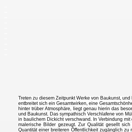
_
_
_
_
_
_
_
_
_
_
Kirchisen vor der Isen-I
Treten zu diesem Zeitpunkt Werke von Baukunst, und h
entbreitet sich ein Gesamtwirken, eine Gesamtschönhe
hinter trüber Atmosphäre, liegt genau hierin das bes
und Baukunst. Das sympathisch Verschlafene von Mühl
in baulichem Dickicht verschwand. In Verbindung mi
malerische Bilder gezeugt. Zur Qualität gesellt sich
Quantität einer breiteren Öffentlichkeit zugänglich zu