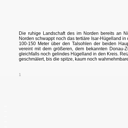
vorne Berg, dahinter H
Die ruhige Landschaft des im Norden bereits an Ni
Norden schwappt noch das tertiäre Isar-Hügelland in
100-150 Meter über den Talsohlen der beiden Haup
vereint mit dem größeren, dem bekannten Donau-Zu
gleichfalls noch gelindes Hügelland in den Kreis. Re
geschmälert, bis die spitze, kaum noch wahrnehmbare
1
_
_
_
_
_