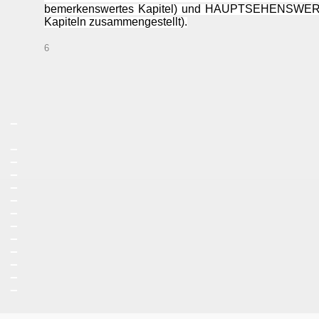
bemerkenswertes Kapitel) und HAUPTSEHENSWERT (
Kapiteln zusammengestellt).
6
_
_
_
_
_
_
_
_
_
_
_
_
_