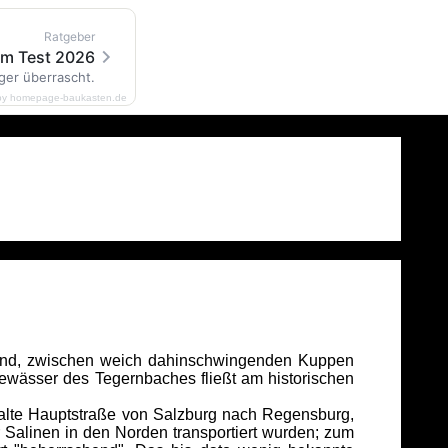
Ratgeber
im Test 2026
ger überrascht.
by homepage-baukasten.de
elland, zwischen weich dahinschwingenden Kuppen
Gewässer des Tegernbaches fließt am historischen
 alte Hauptstraße von Salzburg nach Regensburg,
 Salinen in den Norden transportiert wurden; zum