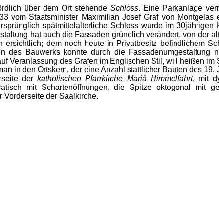
ördlich über dem Ort stehende
Schloss
. Eine Parkanlage ver
3 vom Staatsminister Maximilian Josef Graf von Montgelas 
rsprünglich spätmittelalterliche Schloss wurde im 30jährigen
altung hat auch die Fassaden gründlich verändert, von der alt
 ersichtlich; dem noch heute in Privatbesitz befindlichem Sc
ten des Bauwerks konnte durch die Fassadenumgestaltung na
f Veranlassung des Grafen im Englischen Stil, will heißen im S
man in den Ortskern, der eine Anzahl stattlicher Bauten des 19. J
rseite der
katholischen Pfarrkirche Mariä Himmelfahrt
, mit 
tisch mit Schartenöffnungen, die Spitze oktogonal mit ges
 Vorderseite der Saalkirche.