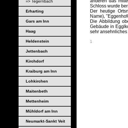
anderen das mitte
=> Tegernbach
Schloss wurde berü
Der heutige Orts
Erharting
Name), "Eggenhofe
Gars am Inn
Die Abbildung ob
Gebäude in Egglko
Haag
sehr ansehnliches
Heldenstein
1
Jettenbach
Kirchdorf
_
_
Kraiburg am Inn
_
_
Lohkirchen
_
_
_
Maitenbeth
_
_
_
Mettenheim
_
_
_
Mühldorf am Inn
_
Neumarkt-Sankt Veit