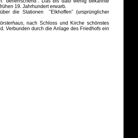
Ort "beherrschend". Das bis dato wenig bekannte
 frühen 19. Jahrhundert erwarb.
ber die Stationen "Elkhoffen" (ursprünglicher
Försterhaus
, nach Schloss und Kirche schönstes
d. Verbunden durch die Anlage des Friedhofs ein