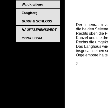
_
Waldkraiburg
_
_
Zangberg
BURG & SCHLOSS
Der Innenraum vo
die beiden Seiten
HAUPTSEHENSWERT
Rechts oben die P
Kanzel und die dre
IMPRESSUM
Rechts die umgekeh
Das Langhaus wird
insgesamt einen 
Orgelempore halten
3
_
_
_
_
_
_
_
_