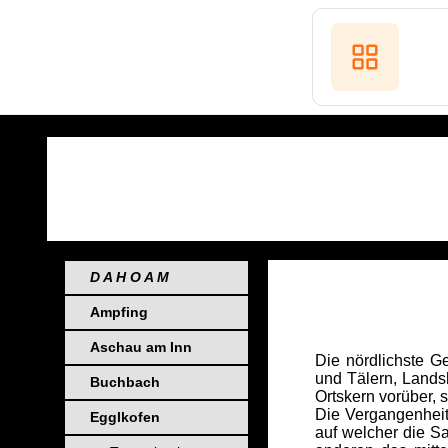
D A H O A M
Ampfing
Aschau am Inn
Die nördlichste G
und Tälern, Lands
Buchbach
Ortskern vorüber, 
Die Vergangenheit
Egglkofen
auf welcher die S