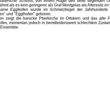
lalterliche Schloss, von einem Hügel den tiefer liegenden 
hmt als es kein geringerer als Graf Montgelas als Alterssitz im
name Egglkofen wurde im Schmelztiegel der Jahrhunderte ü
n" und "Egglhofen" geboren.
en zeigt die barocke Pfarrkirche im Ortskern und das
alte 
fen, momentan jedoch in bemitleidenswert schlechtem Zustan
 Ensemble.