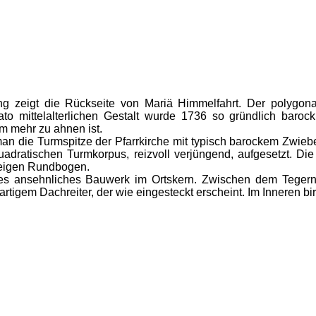
ng zeigt die Rückseite von Mariä Himmelfahrt. Der polygona
to mittelalterlichen Gestalt wurde 1736 so gründlich barock
m mehr zu ahnen ist.
 man die Turmspitze der Pfarrkirche mit typisch barockem Zwi
uadratischen Turmkorpus, reizvoll verjüngend, aufgesetzt. Di
zeigen Rundbogen.
es ansehnliches Bauwerk im Ortskern. Zwischen dem Tegernba
rtigem Dachreiter, der wie eingesteckt erscheint. Im Inneren bir