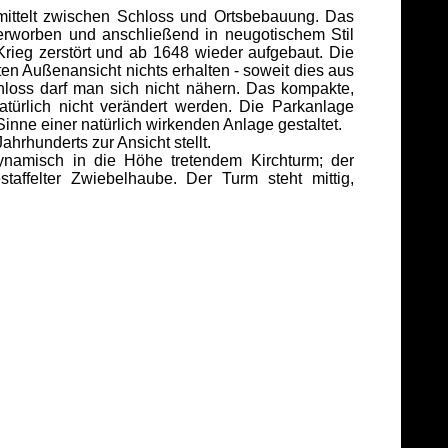
mittelt zwischen Schloss und Ortsbebauung. Das
erworben und anschließend in neugotischem Stil
 Krieg zerstört und ab 1648 wieder aufgebaut. Die
en Außenansicht nichts erhalten - soweit dies aus
hloss darf man sich nicht nähern. Das kompakte,
türlich nicht verändert werden. Die Parkanlage
inne einer natürlich wirkenden Anlage gestaltet.
ahrhunderts zur Ansicht stellt.
dynamisch in die Höhe tretendem Kirchturm; der
taffelter Zwiebelhaube. Der Turm steht mittig,