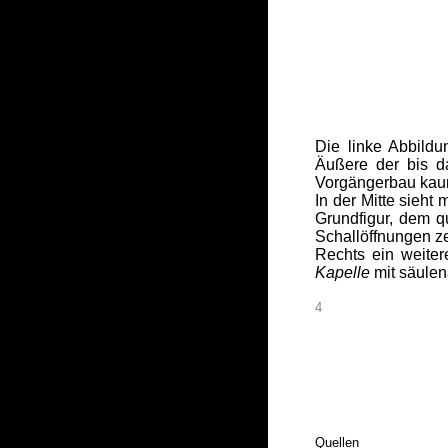
_
_
_
_
_
_
Die linke Abbildu
Äußere der bis da
Vorgängerbau kau
In der Mitte sieht
Grundfigur, dem q
Schallöffnungen 
Rechts ein weiter
Kapelle
mit säulena
4
Quellen