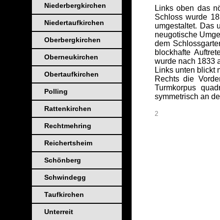
Niederbergkirchen
Links oben das n
Schloss wurde 183
Niedertaufkirchen
umgestaltet. Das u
neugotische Umgest
Oberbergkirchen
dem Schlossgarten
blockhafte Auftre
Oberneukirchen
wurde nach 1833 au
Links unten blickt 
Obertaufkirchen
Rechts die Vorde
Turmkorpus quadra
Polling
symmetrisch an der
Rattenkirchen
2
Rechtmehring
Reichertsheim
_
Schönberg
_
_
_
Schwindegg
_
_
_
Taufkirchen
_
_
_
Unterreit
_