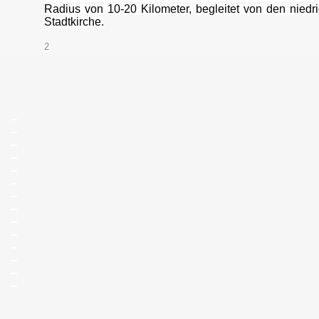
Radius von 10-20 Kilometer, begleitet von den niedr
Stadtkirche.
2
_
_
_
_
_
_
_
_
_
_
_
_
_
_