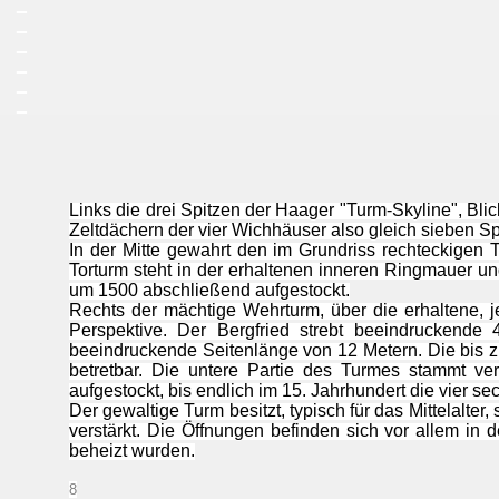
_
_
_
_
_
_
Links die drei Spitzen der Haager "Turm-Skyline", Bl
Zeltdächern der vier Wichhäuser also gleich sieben Sp
In der Mitte gewahrt den im Grundriss rechteckigen 
Torturm steht in der erhaltenen inneren Ringmauer u
um 1500 abschließend aufgestockt.
Rechts der mächtige Wehrturm, über die erhaltene, 
Perspektive. Der Bergfried strebt beeindruckende 
beeindruckende Seitenlänge von 12 Metern. Die bis z
betretbar. Die untere Partie des Turmes stammt ve
aufgestockt, bis endlich im 15. Jahrhundert die vier
Der gewaltige Turm besitzt, typisch für das Mittelalte
verstärkt. Die Öffnungen befinden sich vor allem i
beheizt wurden.
8