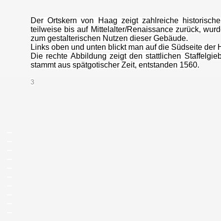
Der Ortskern von Haag zeigt zahlreiche historisc
teilweise bis auf Mittelalter/Renaissance zurück, wur
zum gestalterischen Nutzen dieser Gebäude.
Links oben und unten blickt man auf die Südseite der Ha
Die rechte Abbildung zeigt den stattlichen Staffelg
stammt aus spätgotischer Zeit, entstanden 1560.
3
_
_
_
_
_
_
_
_
_
_
_