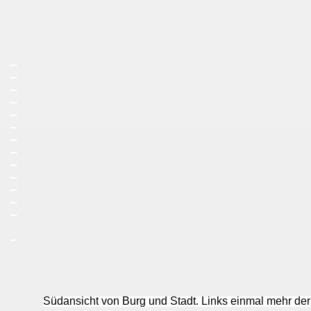
_
_
_
_
_
_
_
_
_
_
_
_
_
_
Südansicht von Burg und Stadt. Links einmal mehr der b