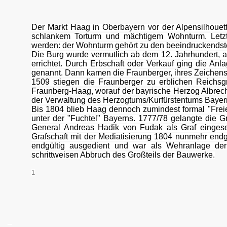
Der Markt Haag in Oberbayern vor der Alpensilhouette:
schlankem Torturm und mächtigem Wohnturm. Letzt
werden: der Wohnturm gehört zu den beeindruckends
Die Burg wurde vermutlich ab dem 12. Jahrhundert, a
errichtet. Durch Erbschaft oder Verkauf ging die Anl
genannt. Dann kamen die Fraunberger, ihres Zeichens M
1509 stiegen die Fraunberger zu erblichen Reichsgr
Fraunberg-Haag, worauf der bayrische Herzog Albrecht
der Verwaltung des Herzogtums/Kurfürstentums Bayer
Bis 1804 blieb Haag dennoch zumindest formal "Freie,
unter der "Fuchtel" Bayerns. 1777/78 gelangte die Gr
General Andreas Hadik von Fudak als Graf eingese
Grafschaft mit der Mediatisierung 1804 nunmehr endgü
endgültig ausgedient und war als Wehranlage d
schrittweisen Abbruch des Großteils der Bauwerke.
1
_