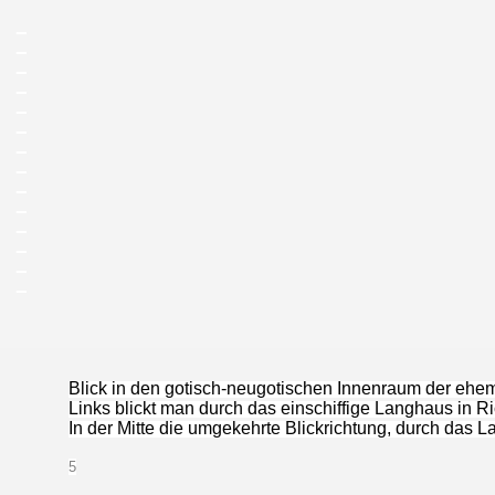
_
_
_
_
_
_
_
_
_
_
_
_
_
_
Blick in den gotisch-neugotischen Innenraum der ehem
Links blickt man durch das einschiffige Langhaus in 
In der Mitte die umgekehrte Blickrichtung, durch das
5