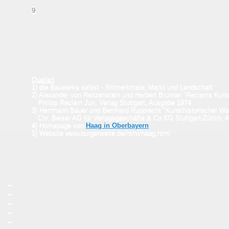
9
Quellen
1) die Bauwerke selbst - Stilmerkmale; Markt und Landschaft
2) Alexander von Reitzenstein und Herbert Brunner "Reclams Kuns
Philipp Reclam Jun. Verlag Stuttgart, Ausgabe 1974
3) Herrmann Bauer und Bernhard Rupprecht "Kunsthistorischer Wan
Chr. Belser AG für Verlagsgeschäfte & Co KG Stuttgart-Zürich,
4) Homepage von
Haag in Oberbayern
5) Website www.burgenseite.de/html/haag.html
_
_
_
_
_
_