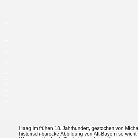
_
_
_
_
_
_
_
_
_
_
_
_
_
_
Haag im frühen 18. Jahrhundert, gestochen von Micha
historisch-barocke Abbildung von Alt-Bayern so wicht