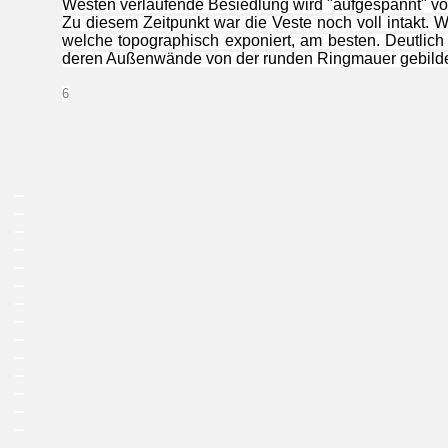
Westen verlaufende Besiedlung wird "aufgespannt" von
Zu diesem Zeitpunkt war die Veste noch voll intakt. W
welche topographisch exponiert, am besten. Deutlich
deren Außenwände von der runden Ringmauer gebilde
6
_
_
_
_
_
_
_
_
_
_
_
_
_
_