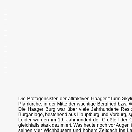
_
_
_
_
_
_
_
_
_
_
_
_
_
Die Protagonsisten der attraktiven Haager "Turm-Skyl
Pfarrkirche, in der Mitte der wuchtige Bergfried bzw
Die Haager Burg war über viele Jahrhunderte Resi
Burganlage, bestehend aus Hauptburg und Vorburg, sp
Leider wurden im 19. Jahrhundert der Großteil der
gleichfalls stark dezimiert. Was heute noch vor Augen 
seinen vier Wichhäusern und hohem Zeltdach ins Land;