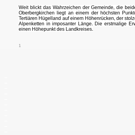
Weit blickt das Wahrzeichen der Gemeinde, die beid
Oberbergkirchen liegt an einem der höchsten Punk
Tertiären Hügelland auf einem Höhenrücken, der stolz
Alpenketten in imposanter Länge. Die erstmalige E
einen Höhepunkt des Landkreises.
1
_
_
_
_
_
_
_
_
_
_
_
_