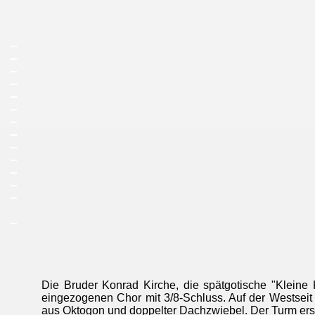
_
_
_
_
_
_
_
_
_
_
_
_
_
_
Die Bruder Konrad Kirche, die spätgotische "Kleine 
eingezogenen Chor mit 3/8-Schluss. Auf der Westseit 
aus Oktogon und doppelter Dachzwiebel. Der Turm erse