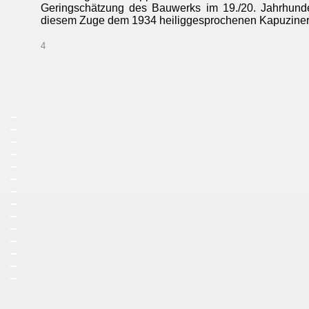
Geringschätzung des Bauwerks im 19./20. Jahrhunder
diesem Zuge dem 1934 heiliggesprochenen Kapuziner
4
_
_
_
_
_
_
_
_
_
_
_
_
_
_