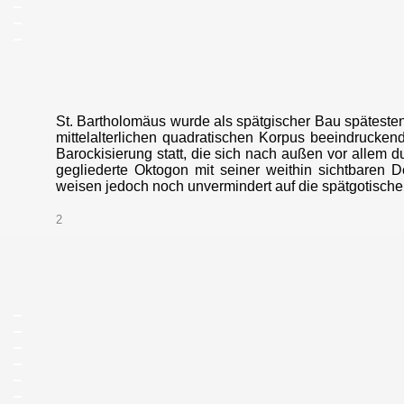
_
_
St. Bartholomäus wurde als spätgischer Bau spätestens
mittelalterlichen quadratischen Korpus beeindrucken
Barockisierung statt, die sich nach außen vor allem 
gegliederte Oktogon mit seiner weithin sichtbaren 
weisen jedoch noch unvermindert auf die spätgotische
2
_
_
_
_
_
_