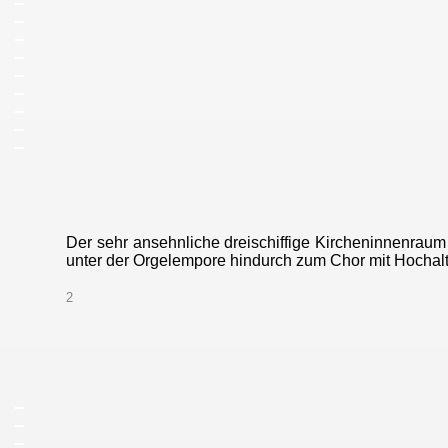
_
_
_
_
_
_
_
_
Der sehr ansehnliche dreischiffige Kircheninnenraum
unter der Orgelempore hindurch zum Chor mit Hochalta
2
_
_
_