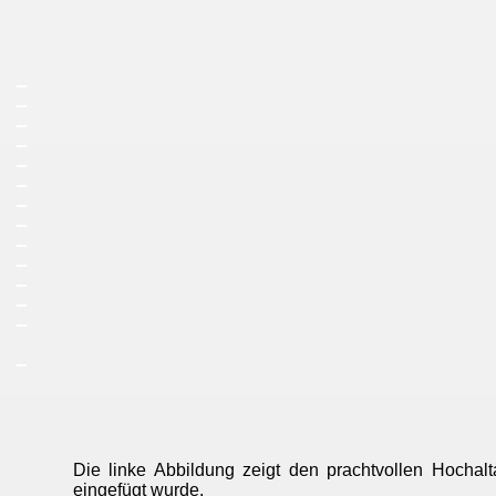
_
_
_
_
_
_
_
_
_
_
_
_
_
_
Die linke Abbildung zeigt den prachtvollen Hochal
eingefügt wurde.