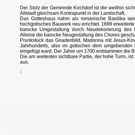
Der Stolz der Gemeinde Kirchdorf ist die weithin sic
Altstadt gleichsam Kontrapunkt in der Landschaft.
Das Gotteshaus nahm als romanische Basilika sein
hochgotisches Bauwerk neu errichtet. 1699 erweiterte
barocke Umgestaltung durch Neudekorierung des In
Alleine die barocke Neugestaltung des Chores gescha
Prunkstück das Gnadenbild, Madonna mit Jesus-Kind
Jahrhunderts, also im gotischen dem umgebenden b
eingefügt ward. Der Jahre um 1700 entstammen die B
Die am weitesten sichtbare Partie, der hohe Turm, is
aus.
1
_
_
_
_
_
_