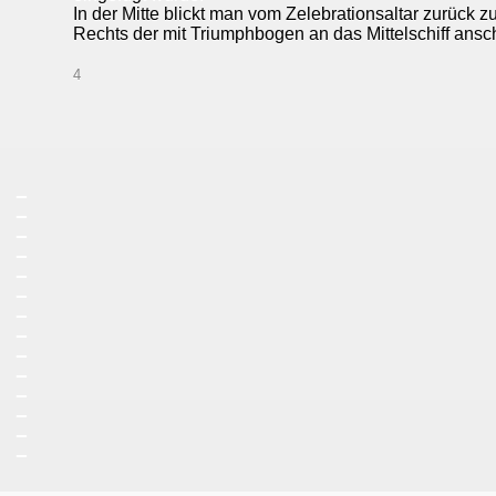
In der Mitte blickt man vom Zelebrationsaltar zurück 
Rechts der mit Triumphbogen an das Mittelschiff ans
4
_
_
_
_
_
_
_
_
_
_
_
_
_
_