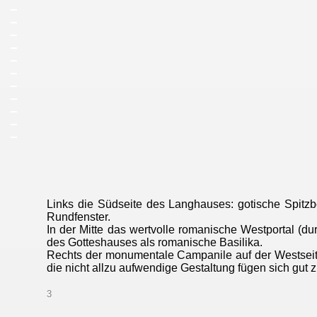
_
_
_
_
_
_
_
_
_
_
_
Links die Südseite des Langhauses: gotische Spitzb
Rundfenster.
In der Mitte das wertvolle romanische Westportal (d
des Gotteshauses als romanische Basilika.
Rechts der monumentale Campanile auf der Westseite.
die nicht allzu aufwendige Gestaltung fügen sich gu
3