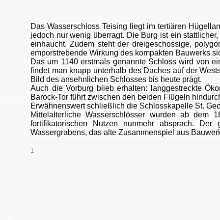
Das Wasserschloss Teising liegt im tertiären Hügell
jedoch nur wenig überragt. Die Burg ist ein stattlich
einhaucht. Zudem steht der dreigeschossige, polyg
emporstrebende Wirkung des kompakten Bauwerks sicht
Das um 1140 erstmals genannte Schloss wird von ei
findet man knapp unterhalb des Daches auf der West
Bild des ansehnlichen Schlosses bis heute prägt.
Auch die Vorburg blieb erhalten: langgestreckte Ö
Barock-Tor führt zwischen den beiden Flügeln hindurc
Erwähnenswert schließlich die Schlosskapelle St. Geor
Mittelalterliche Wasserschlösser wurden ab dem 
fortifikatorischen Nutzen nunmehr absprach. Der
Wassergrabens, das alte Zusammenspiel aus Bauwerk u
1
_
_