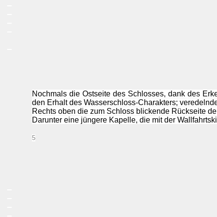
_
_
_
_
_
Nochmals die Ostseite des Schlosses, dank des Erke
den Erhalt des Wasserschloss-Charakters; veredelnde D
Rechts oben die zum Schloss blickende Rückseite der 
Darunter eine jüngere Kapelle, die mit der Wallfahrts
5
_
_
_
_