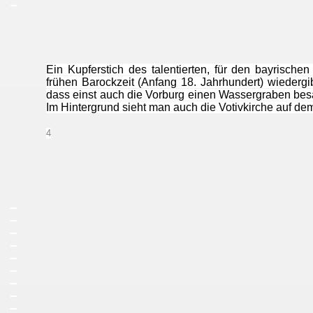
Ein Kupferstich des talentierten, für den bayrische
frühen Barockzeit (Anfang 18. Jahrhundert) wiedergibt
dass einst auch die Vorburg einen Wassergraben besa
Im Hintergrund sieht man auch die Votivkirche auf de
4
_
_
_
_
_
_
_
_
_