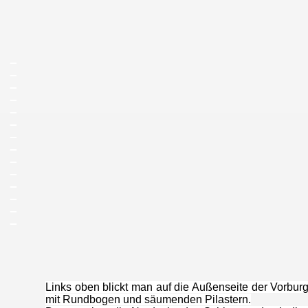
_
_
_
_
_
_
_
_
_
_
_
_
_
_
Links oben blickt man auf die Außenseite der Vorbur
mit Rundbogen und säumenden Pilastern.