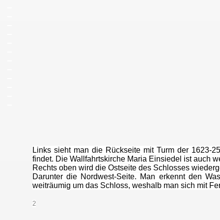
_
_
_
_
_
_
_
_
_
_
_
_
Links sieht man die Rückseite mit Turm der 1623-25
findet. Die Wallfahrtskirche Maria Einsiedel ist auch
Rechts oben wird die Ostseite des Schlosses wiederge
Darunter die Nordwest-Seite. Man erkennt den Was
weiträumig um das Schloss, weshalb man sich mit F
2