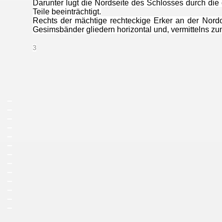
Darunter lugt die Nordseite des Schlosses durch die 
Teile beeinträchtigt.
Rechts der mächtige rechteckige Erker an der Nordos
Gesimsbänder gliedern horizontal und, vermittelns z
3
_
_
_
_
_
_
_
_
_
_
_
_
_
_