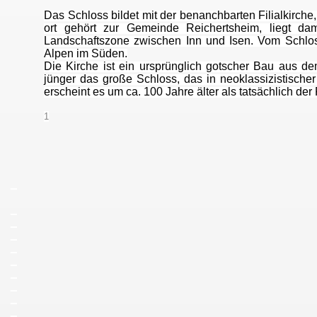
Das Schloss bildet mit der benanchbarten Filialkirc
ort gehört zur Gemeinde Reichertsheim, liegt da
Landschaftszone zwischen Inn und Isen. Vom Schlos
Alpen im Süden.
Die Kirche ist ein ursprünglich gotscher Bau aus d
jünger das große Schloss, das in neoklassizistischer
erscheint es um ca. 100 Jahre älter als tatsächlich der 
1
_
_
_
_
_
_
_
_
_
_